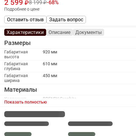
2 599
8 199
68
Подробнее о цене
Оставить отзыв
Задать вопрос
Характеристики
Описание
Документы
Размеры
Габаритная
920 мм
высота
Габаритная
610 мм
глубина
Габаритная
450 мм
ширина
Материалы
Коллекция
BRENDY Graphite
Показать полностью
обивочного
материала
Материал
Фанера
каркаса
Материал
Металл
ножек/опоры