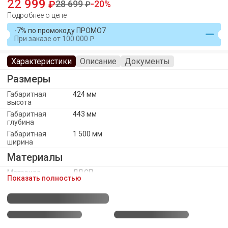
22 999
28 699
20
Подробнее о цене
-7% по промокоду ПРОМО7
При заказе
от
100 000
Характеристики
Описание
Документы
Размеры
Габаритная
424 мм
высота
Габаритная
443 мм
глубина
Габаритная
1 500 мм
ширина
Материалы
Материал
ЛДСП
Показать полностью
каркаса
Материал
ПВХ
кромки фасада
Материал
Пластик
ножек/опоры