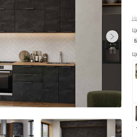
Н
Ц
Ц