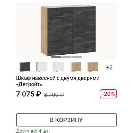
+2
Шкаф навесной c двумя дверями
«Детройт»
7 075
-20%
8 799
В КОРЗИНУ
Доступно 4 шт.