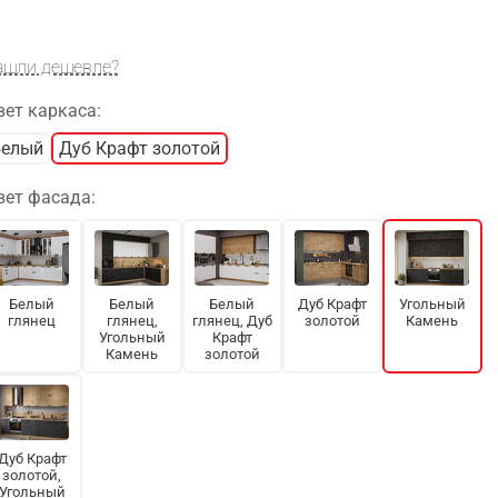
ашли дешевле?
вет каркаса:
Белый
Дуб Крафт золотой
вет фасада:
Белый
Белый
Белый
Дуб Крафт
Угольный
глянец
глянец,
глянец, Дуб
золотой
Камень
Угольный
Крафт
Камень
золотой
Дуб Крафт
золотой,
Угольный