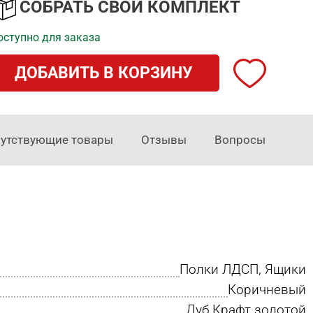
СОБРАТЬ СВОЙ КОМПЛЕКТ
двумя дверями
«Детройт»
оступно для заказа
1 шт.
Доступно 4 шт.
ДОБАВИТЬ В КОРЗИНУ
утствующие товары
Отзывы
Вопросы
Полки ЛДСП, Ящики
Коричневый
Дуб Крафт золотой