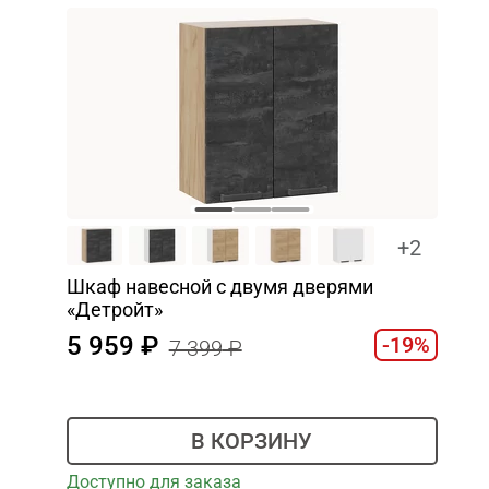
+2
Шкаф навесной c двумя дверями
«Детройт»
5 959
-19%
7 399
В КОРЗИНУ
Доступно для заказа