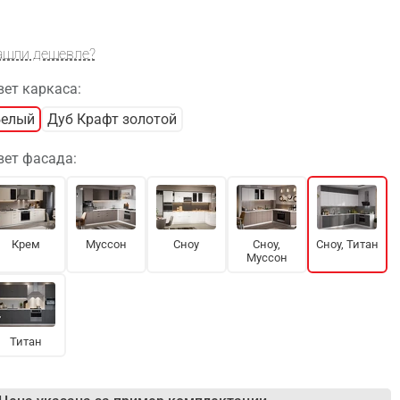
ашли дешевле?
вет каркаса:
Белый
Дуб Крафт золотой
вет фасада:
Крем
Муссон
Сноу
Сноу,
Сноу, Титан
Муссон
Титан