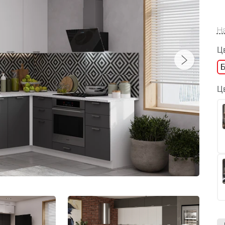
Н
Ц
Ц