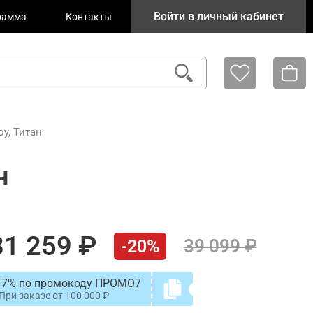
Войти в личный кабинет
рамма
Контакты
у, Титан
н
31 259
39 099
-20%
-7% по промокоду ПРОМО7
При заказе от
100 000