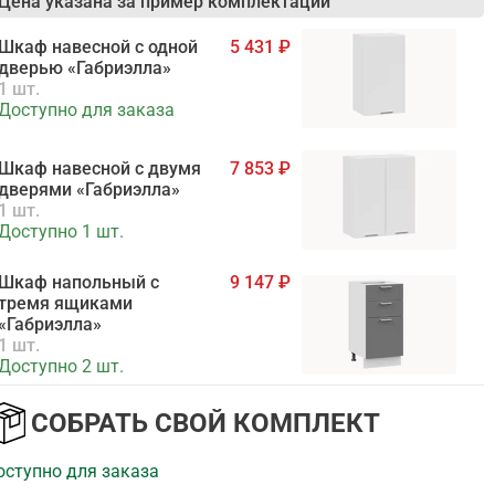
Цена указана за пример комплектации
Шкаф навесной c одной
5 431
дверью «Габриэлла»
1 шт.
Доступно для заказа
Шкаф навесной c двумя
7 853
дверями «Габриэлла»
1 шт.
Доступно 1 шт.
Шкаф напольный с
9 147
тремя ящиками
«Габриэлла»
1 шт.
Доступно 2 шт.
Шкаф напольный с
8 828
СОБРАТЬ СВОЙ КОМПЛЕКТ
двумя дверями
«Габриэлла»
оступно для заказа
1 шт.
Доступно для заказа