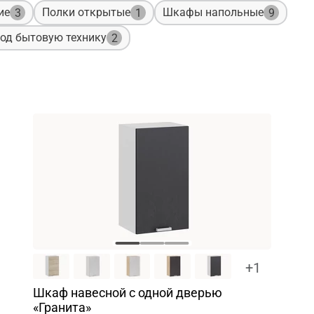
ие
Полки открытые
Шкафы напольные
3
1
9
од бытовую технику
2
+1
Шкаф навесной c одной дверью
«Гранита»