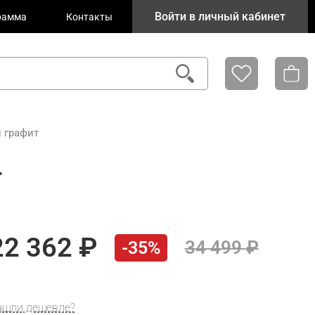
Войти в личный кабинет
рамма
Контакты
н графит
т
22 362
34 499
-35%
ашли дешевле?