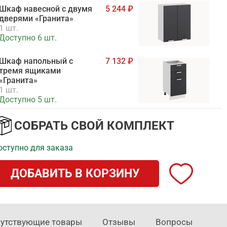
Шкаф навесной c двумя
5 244
дверями «Гранита»
1 шт.
Доступно 6 шт.
Шкаф напольный с
7 132
тремя ящиками
«Гранита»
1 шт.
Доступно 5 шт.
Шкаф напольный с
6 219
СОБРАТЬ СВОЙ КОМПЛЕКТ
двумя дверями
«Гранита»
оступно для заказа
1 шт.
Доступно для заказа
ДОБАВИТЬ В КОРЗИНУ
утствующие товары
Отзывы
Вопросы