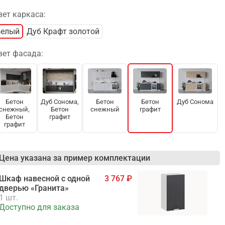
вет каркаса:
Белый
Дуб Крафт золотой
вет фасада:
Бетон
Дуб Сонома,
Бетон
Бетон
Дуб Сонома
снежный,
Бетон
снежный
графит
Бетон
графит
графит
Цена указана за пример комплектации
Шкаф навесной c одной
3 767
дверью «Гранита»
1 шт.
Доступно для заказа