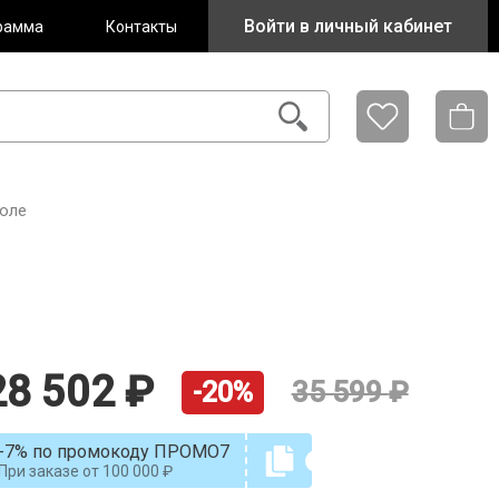
Войти в личный кабинет
рамма
Контакты
рюле
28 502
35 599
-20%
-7% по промокоду ПРОМО7
При заказе от
100 000