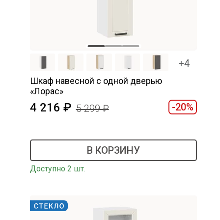
+4
Шкаф навесной c одной дверью
«Лорас»
4 216
-20%
5 299
В КОРЗИНУ
Доступно 2 шт.