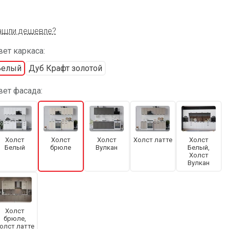
ашли дешевле?
ет каркаса:
Белый
Дуб Крафт золотой
вет фасада:
Холст
Холст
Холст
Холст латте
Холст
Белый
брюле
Вулкан
Белый,
Холст
Вулкан
Холст
брюле,
олст латте