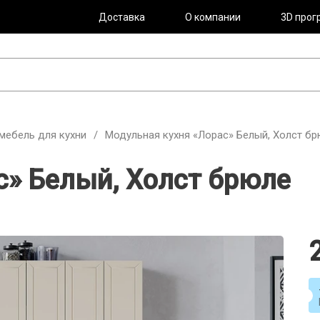
Доставка
О компании
3D прог
мебель для кухни
/
Модульная кухня «Лорас» Белый, Холст б
с» Белый, Холст брюле