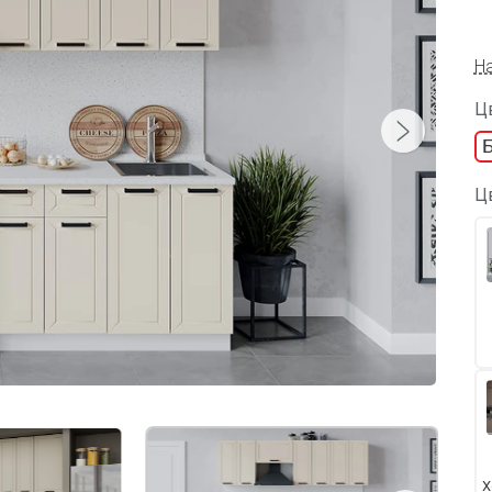
Н
Цв
Ц
Х