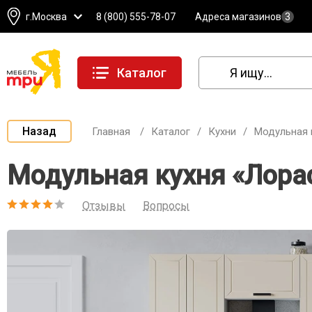
г.Москва
8 (800) 555-78-07
Адреса магазинов
3
Каталог
Назад
Главная
/
Каталог
/
Кухни
/
Модульная 
Модульная кухня «Лора
Отзывы
Вопросы