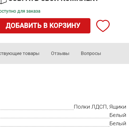
двумя дверями «Лорас»
1 шт.
оступно для заказа
Доступно для заказа
ДОБАВИТЬ В КОРЗИНУ
ствующие товары
Отзывы
Вопросы
Полки ЛДСП, Ящики
Белый
Белый