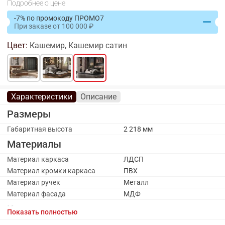
Подробнее о цене
-7% по промокоду ПРОМО7
При заказе
от
100 000
Цвет:
Кашемир, Кашемир сатин
Характеристики
Описание
Размеры
Габаритная высота
2 218 мм
Материалы
Материал каркаса
ЛДСП
Материал кромки каркаса
ПВХ
Материал ручек
Металл
Материал фасада
МДФ
Каркас
Показать полностью
Оттенок каркаса
Бежевый