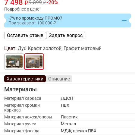
7 498
9 399
20
Подробнее о цене
-7% по промокоду ПРОМО7
При заказе
от
100 000
Оставить отзыв
Задать вопрос
Цвет:
Дуб Крафт золотой, Графит матовый
Характеристики
Описание
Материалы
Материал каркаса
ЛДСП
Материал кромки
ПВХ
каркаса
Материал ножек/опоры
Пластик
Материал ручек
Металл
Материал фасада
МДФ, пленка ПВХ