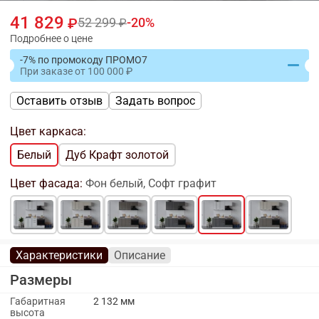
41 829
52 299
20
Подробнее о цене
-7% по промокоду ПРОМО7
При заказе
от
100 000
Оставить отзыв
Задать вопрос
Цвет каркаса:
Белый
Дуб Крафт золотой
Цвет фасада:
Фон белый, Софт графит
Характеристики
Описание
Размеры
Габаритная
2 132 мм
высота