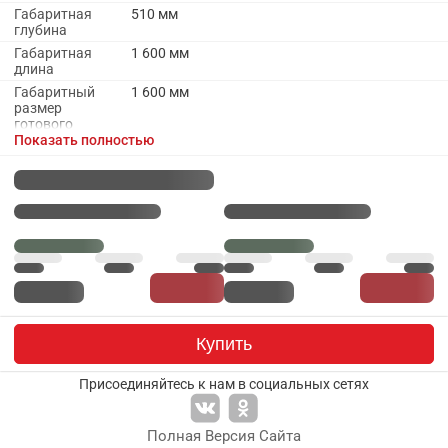
Габаритная
510 мм
глубина
Габаритная
1 600 мм
длина
Габаритный
1 600 мм
размер
готового
набора
Показать полностью
модулей с
учетом
газовой плиты
на 60 см
Габаритный
1 600 мм
размер набора
модулей без
учета газовой
плиты
Материалы
Купить
Материал
ЛДСП
каркаса
Присоединяйтесь к нам в социальных сетях
Материал
ПВХ
кромки
каркаса
Полная Версия Сайта
Материал
Пластик