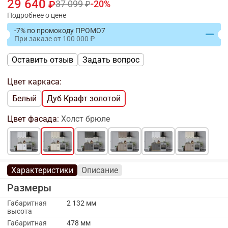
29 640
37 099
20
Подробнее о цене
-7% по промокоду ПРОМО7
При заказе
от
100 000
Оставить отзыв
Задать вопрос
Цвет каркаса:
Белый
Дуб Крафт золотой
Цвет фасада:
Холст брюле
Характеристики
Описание
Размеры
Габаритная
2 132 мм
высота
Габаритная
478 мм