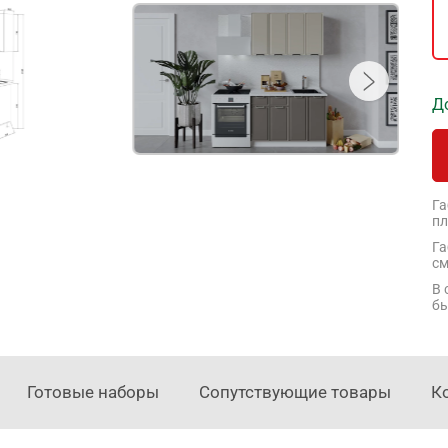
Д
Га
пл
Га
см
В 
бы
Готовые наборы
Сопутствующие товары
К