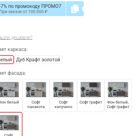
-7% по промокоду ПРОМО7
При заказе от
100 000
ашли дешевле?
вет каркаса:
Белый
Дуб Крафт золотой
вет фасада:
Фон белый
Софт
Софт
Софт графит
Фон белый,
панакота
капучино
Софт графит
Софт