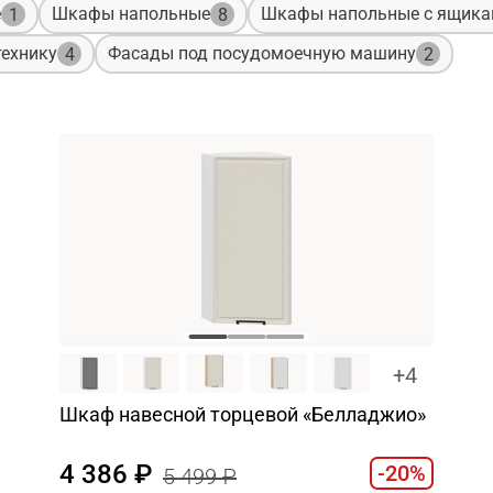
е
Шкафы напольные
Шкафы напольные с ящик
1
8
ехнику
Фасады под посудомоечную машину
4
2
+4
Шкаф навесной торцевой «Белладжио»
4 386
-20%
5 499