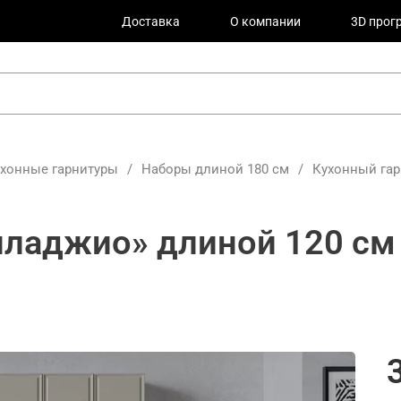
Доставка
О компании
3D прог
ухонные гарнитуры
/
Наборы длиной 180 см
/
Кухонный гар
лладжио» длиной 120 см 