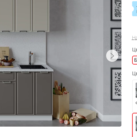
Н
Ц
Ц