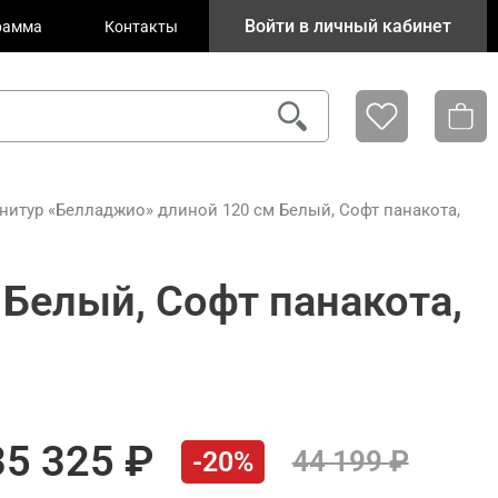
Войти в личный кабинет
рамма
Контакты
нитур «Белладжио» длиной 120 см Белый, Софт панакота,
Белый, Софт панакота,
35 325
44 199
-20%