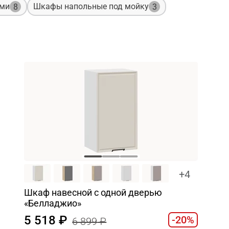
ами
Шкафы напольные под мойку
8
3
+4
Шкаф навесной c одной дверью
«Белладжио»
5 518
-20%
6 899