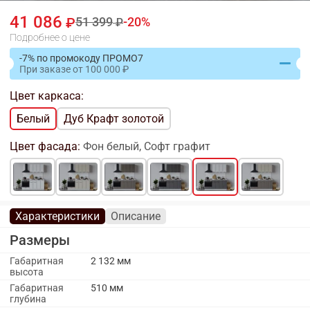
41 086
51 399
20
Подробнее о цене
-7% по промокоду ПРОМО7
При заказе
от
100 000
Цвет каркаса:
Белый
Дуб Крафт золотой
Цвет фасада:
Фон белый, Софт графит
Характеристики
Описание
Размеры
Габаритная
2 132 мм
высота
Габаритная
510 мм
глубина