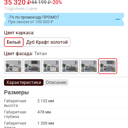
35 320
44 199
20
Подробнее о цене
-7% по промокоду ПРОМО7
При заказе
от
100 000
Цвет каркаса:
Белый
Дуб Крафт золотой
Цвет фасада:
Титан
Характеристики
Описание
Размеры
Габаритная
2 132 мм
высота
Габаритная
478 мм
глубина
Габаритная
1 200 мм
длина