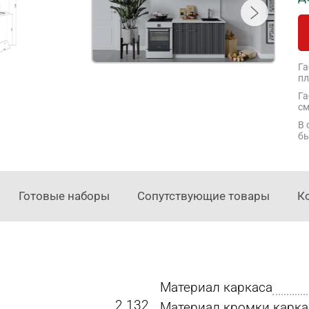
Га
пл
Га
см
В 
бы
Готовые наборы
Сопутствующие товары
К
Материал каркаса
2 132
Материал кромки карка