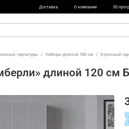
Доставка
О компании
3D прог
ухонные гарнитуры
/
Наборы длиной 180 см
/
Кухонный гар
берли» длиной 120 см Б