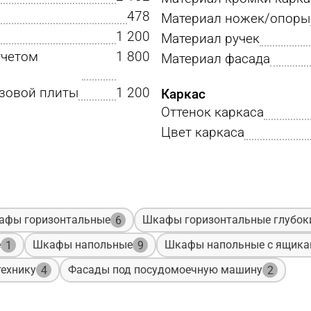
478
Материал ножек/опоры
1 200
Материал ручек
учетом
1 800
Материал фасада
азовой плиты
1 200
Каркас
Оттенок каркаса
Цвет каркаса
афы горизонтальные
Шкафы горизонтальные глубок
6
е
Шкафы напольные
Шкафы напольные с ящик
1
9
ехнику
Фасады под посудомоечную машину
4
2