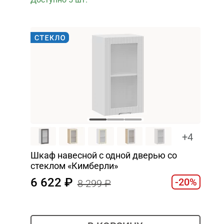
+4
Шкаф навесной c одной дверью со
стеклом «Кимберли»
6 622
-20%
8 299