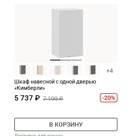
+4
Шкаф навесной c одной дверью
«Кимберли»
5 737
-20%
7 199
В КОРЗИНУ
Доступно для заказа