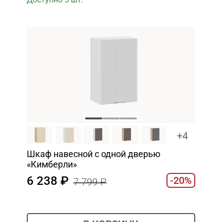
+4
Шкаф навесной c одной дверью
«Кимберли»
6 238
-20%
7 799