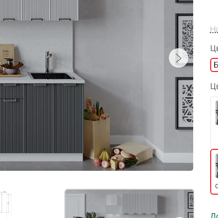
Н
Ц
Ц
С
Д