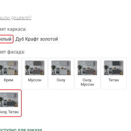
ашли дешевле?
вет каркаса:
Белый
Дуб Крафт золотой
вет фасада:
Крем
Муссон
Сноу
Сноу,
Титан
Муссон
ноу, Титан
оступно для заказа