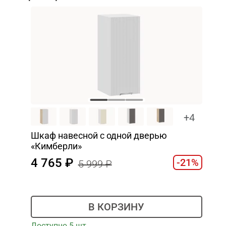
+4
Шкаф навесной c одной дверью
«Кимберли»
4 765
-21%
5 999
В КОРЗИНУ
Доступно 5 шт.