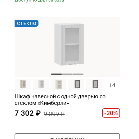
+4
Шкаф навесной c одной дверью со
стеклом «Кимберли»
7 302
-20%
9 099