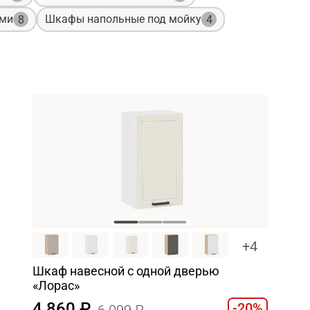
ами
Шкафы напольные под мойку
8
4
+4
Шкаф навесной c одной дверью
«Лорас»
4 860
-20%