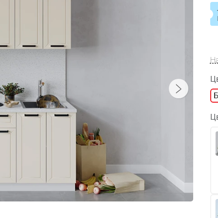
Н
Ц
Ц