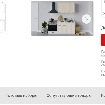
Х
Д
Га
пл
Га
см
В 
бы
Готовые наборы
Сопутствующие товары
К