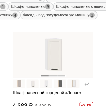
е
Шкафы напольные
Шкафы напольные с ящик
1
9
ехнику
Фасады под посудомоечную машину
4
2
+4
Шкаф навесной торцевой «Лорас»
4 383
-20%