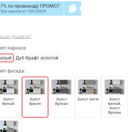
-7% по промокоду ПРОМО7
При заказе от
100 000
ашли дешевле?
вет каркаса:
Белый
Дуб Крафт золотой
вет фасада:
Холст
Холст
Холст
Холст латте
Холст
Белый
брюле
Вулкан
Белый,
Холст
Вулкан