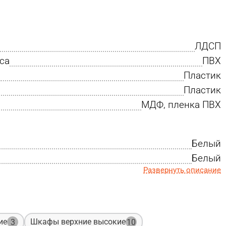
ЛДСП
са
ПВХ
Пластик
Пластик
МДФ, пленка ПВХ
Белый
Белый
Развернуть описание
ие
Шкафы верхние высокие
3
10