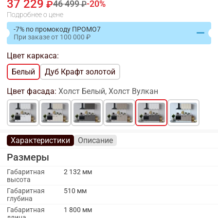
37 229
46 499
20
Подробнее о цене
-7% по промокоду ПРОМО7
При заказе
от
100 000
Цвет каркаса:
Белый
Дуб Крафт золотой
Цвет фасада:
Холст Белый, Холст Вулкан
Характеристики
Описание
Размеры
Габаритная
2 132 мм
высота
Габаритная
510 мм
глубина
Габаритная
1 800 мм
длина