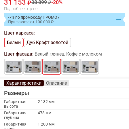
31 153
38 899
20
Подробнее о цене
-7% по промокоду ПРОМО7
При заказе
от
100 000
Цвет каркаса:
Белый
Дуб Крафт золотой
Цвет фасада:
Белый глянец, Кофе с молоком
Характеристики
Описание
Размеры
Габаритная
2 132 мм
высота
Габаритная
478 мм
глубина
Габаритная
1 200 мм
длина