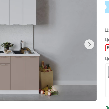
Н
Ц
Ц
Д