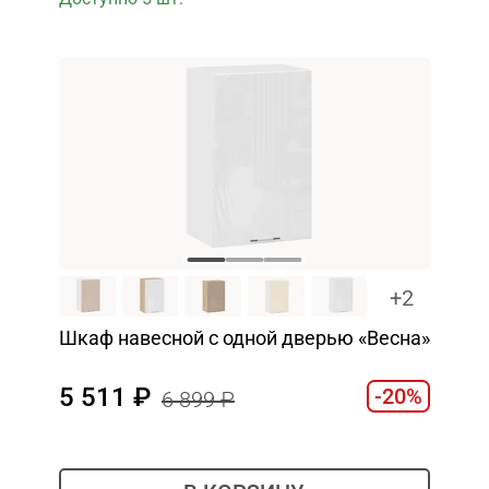
+2
Шкаф навесной c одной дверью «Весна»
5 511
-20%
6 899