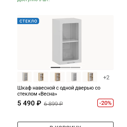
+2
Шкаф навесной c одной дверью со
стеклом «Весна»
5 490
-20%
6 899