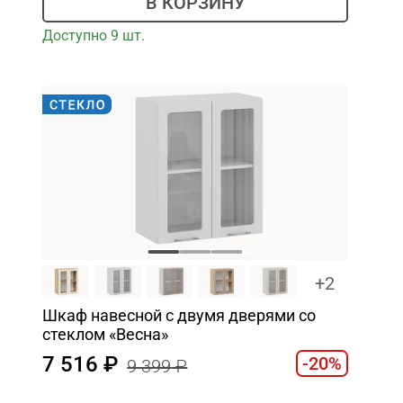
В КОРЗИНУ
Доступно 9 шт.
+2
Шкаф навесной c двумя дверями со
стеклом «Весна»
7 516
-20%
9 399