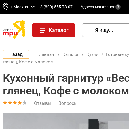
г.Москва
8 (800) 555-78-07
Адреса магазинов
3
Каталог
Назад
Главная
/
Каталог
/
Кухни
/
Готовые к
глянец, Кофе с молоком
Кухонный гарнитур «Ве
глянец, Кофе с молоко
Отзывы
Вопросы