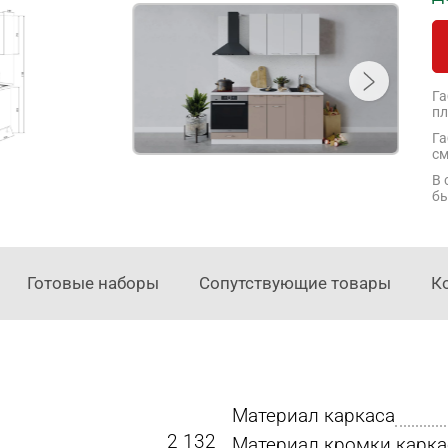
Га
пл
Га
см
В 
бы
Готовые наборы
Сопутствующие товары
К
Материал каркаса
2 132
Материал кромки карка