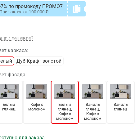
-7% по промокоду ПРОМО7
При заказе от
100 000
ашли дешевле?
вет каркаса:
Белый
Дуб Крафт золотой
вет фасада:
Белый
Кофе с
Белый
Ваниль
Ваниль
глянец
молоком
глянец,
глянец,
глянец
Кофе с
Кофе с
молоком
молоком
оступно для заказа