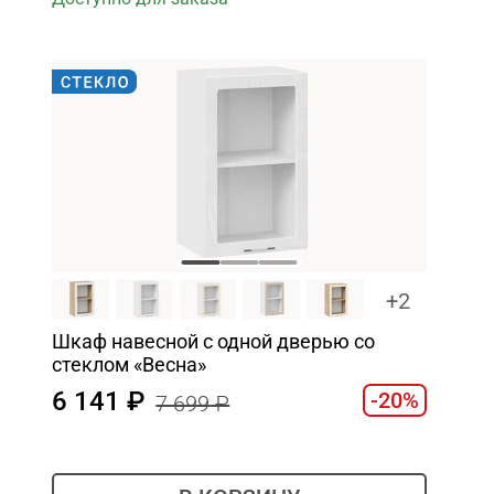
+2
Шкаф навесной c одной дверью со
стеклом «Весна»
6 141
-20%
7 699