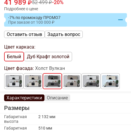
41 989
52 499
20
Подробнее о цене
-7% по промокоду ПРОМО7
При заказе
от
100 000
Оставить отзыв
Задать вопрос
Цвет каркаса:
Белый
Дуб Крафт золотой
Цвет фасада:
Холст Вулкан
Характеристики
Описание
Размеры
Габаритная
2 132 мм
высота
Габаритная
510 мм