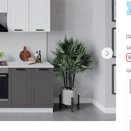
Н
Цв
Ц