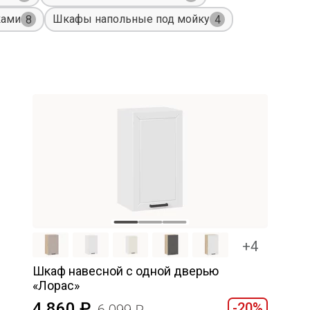
ками
Шкафы напольные под мойку
8
4
+4
Шкаф навесной c одной дверью
«Лорас»
4 860
-20%