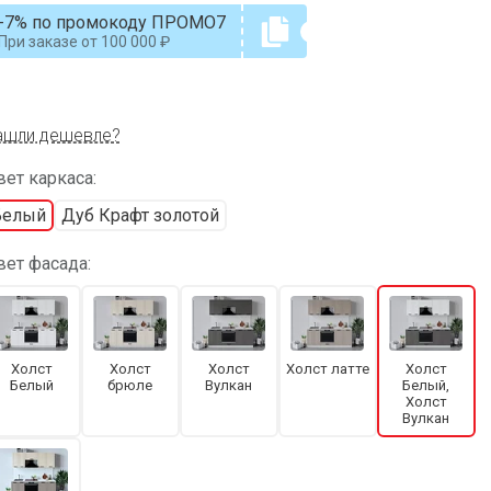
-7% по промокоду ПРОМО7
При заказе от
100 000
ашли дешевле?
ет каркаса:
Белый
Дуб Крафт золотой
вет фасада:
Холст
Холст
Холст
Холст латте
Холст
Белый
брюле
Вулкан
Белый,
Холст
Вулкан