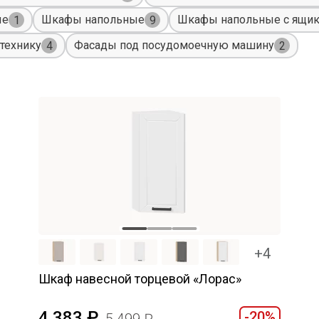
ые
Шкафы напольные
Шкафы напольные с ящи
1
9
технику
Фасады под посудомоечную машину
4
2
+4
Шкаф навесной торцевой «Лорас»
4 383
-20%