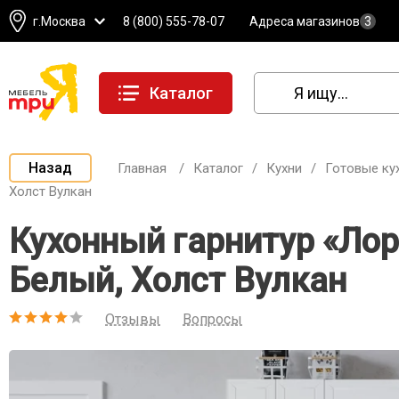
г.Москва
8 (800) 555-78-07
Адреса магазинов
3
Каталог
Назад
Главная
/
Каталог
/
Кухни
/
Готовые ку
Холст Вулкан
Кухонный гарнитур «Лор
Белый, Холст Вулкан
Отзывы
Вопросы