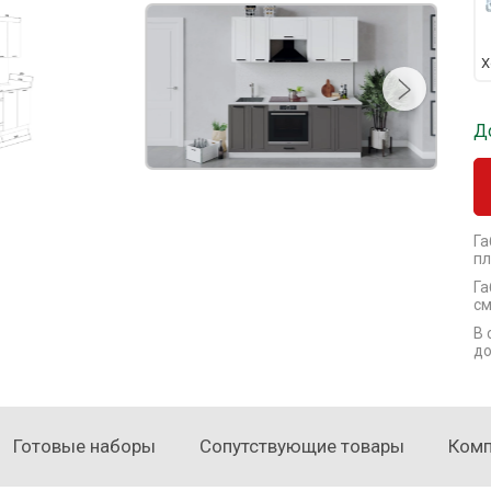
Х
Д
Га
пл
Га
см
В 
до
Готовые наборы
Сопутствующие товары
Ком