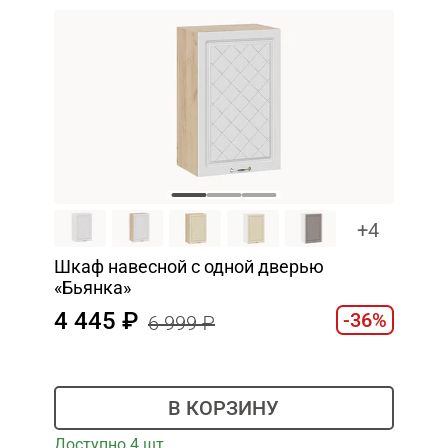
+4
Шкаф навесной c одной дверью
«Бьянка»
4 445
-36%
6 999
В КОРЗИНУ
Доступно 4 шт.