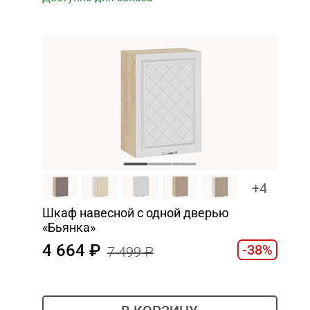
+4
Шкаф навесной c одной дверью
«Бьянка»
4 664
-38%
7 499