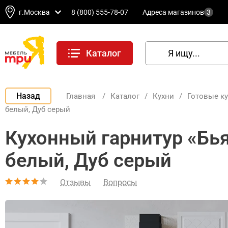
г.Москва
8 (800) 555-78-07
Адреса магазинов
3
Каталог
Назад
Главная
/
Каталог
/
Кухни
/
Готовые к
белый, Дуб серый
Кухонный гарнитур «Бья
белый, Дуб серый
Отзывы
Вопросы