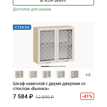
В КОРЗИНУ
Доступно для заказа
+4
Шкаф навесной c двумя дверями со
стеклом «Бьянка»
7 584
-41%
12 899