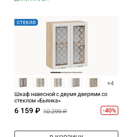
+4
Шкаф навесной c двумя дверями со
стеклом «Бьянка»
6 159
-40%
10 299