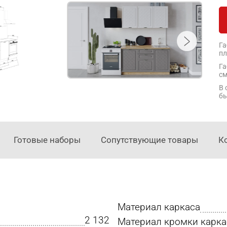
Га
пл
Га
см
В 
бы
Готовые наборы
Сопутствующие товары
К
Материал каркаса
2 132
Материал кромки карка