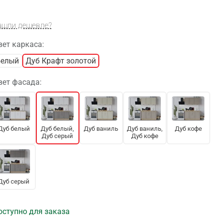
ашли дешевле?
вет каркаса:
Белый
Дуб Крафт золотой
вет фасада:
Дуб белый
Дуб белый,
Дуб ваниль
Дуб ваниль,
Дуб кофе
Дуб серый
Дуб кофе
Дуб серый
оступно для заказа