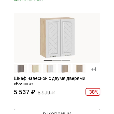
+4
Шкаф навесной c двумя дверями
«Бьянка»
5 537
-38%
8 999