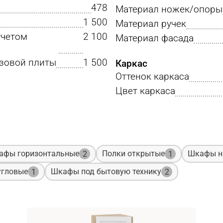
478
Материал ножек/опоры
1 500
Материал ручек
учетом
2 100
Материал фасада
азовой плиты
1 500
Каркас
Оттенок каркаса
Цвет каркаса
афы горизонтальные
Полки открытые
Шкафы н
2
1
угловые
Шкафы под бытовую технику
1
2