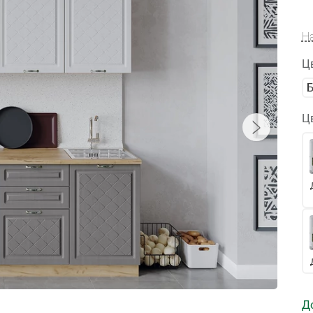
Н
Ц
Ц
Д