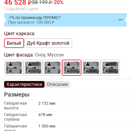
46 528
58 199
20
Подробнее о цене
-7% по промокоду ПРОМО7
При заказе
от
100 000
Цвет каркаса:
Белый
Дуб Крафт золотой
Цвет фасада:
Сноу, Муссон
Характеристики
Описание
Размеры
Габаритная
2 132 мм
высота
Габаритная
478 мм
глубина
Габаритная
1 500 мм
длина