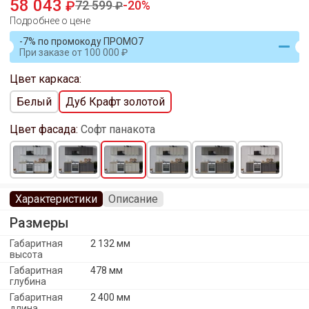
58 043
72 599
20
Подробнее о цене
-7% по промокоду ПРОМО7
При заказе
от
100 000
Цвет каркаса:
Белый
Дуб Крафт золотой
Цвет фасада:
Софт панакота
Характеристики
Описание
Размеры
Габаритная
2 132 мм
высота
Габаритная
478 мм
глубина
Габаритная
2 400 мм
длина