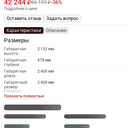
42 244
66 199
36
Подробнее о цене
Оставить отзыв
Задать вопрос
Характеристики
Описание
Размеры
Габаритная
2 132 мм
высота
Габаритная
478 мм
глубина
Габаритная
2 400 мм
длина
Габаритный
2 400 мм
размер
готового
набора
Показать полностью
модулей с
учетом
газовой плиты
на 60 см
Габаритный
2 400 мм
размер набора