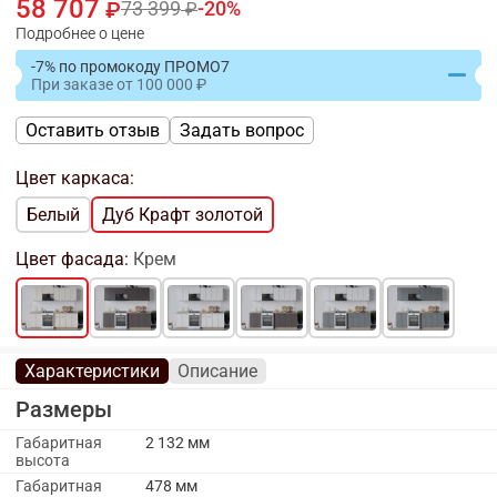
58 707
73 399
20
Подробнее о цене
-7% по промокоду ПРОМО7
При заказе
от
100 000
Оставить отзыв
Задать вопрос
Цвет каркаса:
Белый
Дуб Крафт золотой
Цвет фасада:
Крем
Характеристики
Описание
Размеры
Габаритная
2 132 мм
высота
Габаритная
478 мм