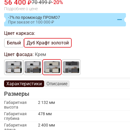
56 400
70 499
20
Подробнее о цене
-7% по промокоду ПРОМО7
При заказе
от
100 000
Цвет каркаса:
Белый
Дуб Крафт золотой
Цвет фасада:
Крем
Характеристики
Описание
Размеры
Габаритная
2 132 мм
высота
Габаритная
478 мм
глубина
Габаритная
2 400 мм
длина