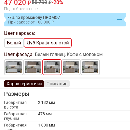
47 020
58 799
20
Подробнее о цене
-7% по промокоду ПРОМО7
При заказе
от
100 000
Цвет каркаса:
Белый
Дуб Крафт золотой
Цвет фасада:
Белый глянец, Кофе с молоком
Характеристики
Описание
Размеры
Габаритная
2 132 мм
высота
Габаритная
478 мм
глубина
Габаритная
1 800 мм
длина