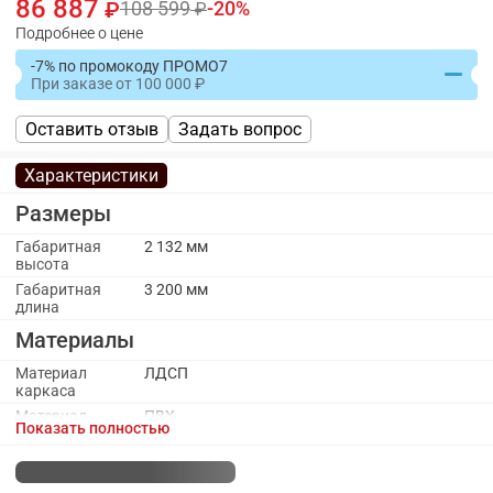
86 887
108 599
20
Подробнее о цене
-7% по промокоду ПРОМО7
При заказе
от
100 000
Оставить отзыв
Задать вопрос
Характеристики
Размеры
Габаритная
2 132 мм
высота
Габаритная
3 200 мм
длина
Материалы
Материал
ЛДСП
каркаса
Материал
ПВХ
Показать полностью
кромки
каркаса
Материал
Пластик