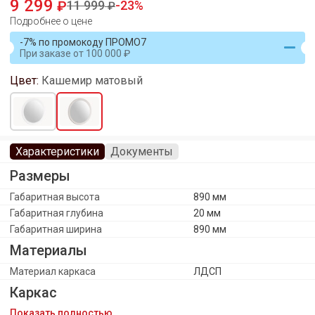
9 299
11 999
23
Подробнее о цене
-7% по промокоду ПРОМО7
При заказе
от
100 000
Цвет:
Кашемир матовый
Характеристики
Документы
Размеры
Габаритная высота
890 мм
Габаритная глубина
20 мм
Габаритная ширина
890 мм
Материалы
Материал каркаса
ЛДСП
Каркас
Показать полностью
Количество полок ЛДСП
0