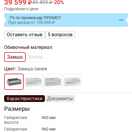
39 599
49 499
20
Подробнее о цене
-7% по промокоду ПРОМО7
При заказе
от
100 000
Оставить отзыв
5 вопросов
Обивочный материал:
Замша
Велюр
Цвет:
Замша синяя
Характеристики
Документы
Размеры
Габаритная
900 мм
высота
Габаритная
960 мм