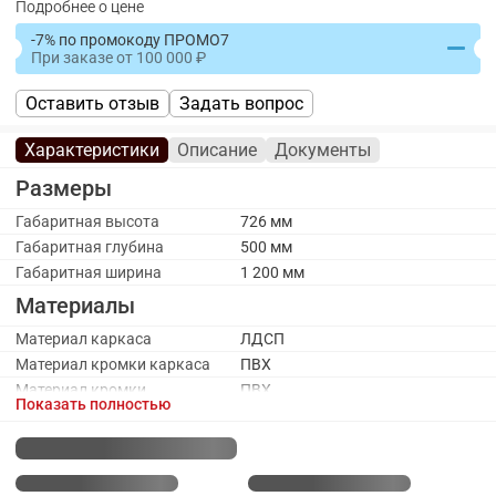
Подробнее о цене
-7% по промокоду ПРОМО7
При заказе
от
100 000
Оставить отзыв
Задать вопрос
Характеристики
Описание
Документы
Размеры
Габаритная высота
726 мм
Габаритная глубина
500 мм
Габаритная ширина
1 200 мм
Материалы
Материал каркаса
ЛДСП
Материал кромки каркаса
ПВХ
Материал кромки
ПВХ
Показать полностью
столешницы
Материал столешницы
ЛДСП
Каркас