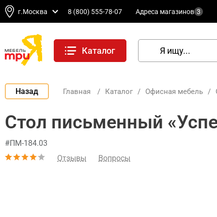
г.Москва
8 (800) 555-78-07
Адреса магазинов
3
Каталог
Назад
Главная
/
Каталог
/
Офисная мебель
/
Стол письменный «Успе
#ПМ-184.03
Отзывы
Вопросы