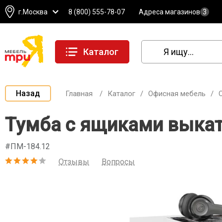
г.Москва
8 (800) 555-78-07
Адреса магазинов
3
Каталог
Назад
Главная
/
Каталог
/
Офисная мебель
/
Тумба с ящиками выкат
#ПМ-184.12
Отзывы
Вопросы