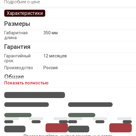
Подробнее о цене
Характеристики
Размеры
Габаритная
350 мм
длина
Гарантия
Гарантийный
12 месяцев
срок
Производство
Россия
Общие
Показать полностью
Расположение
Дополнительно к другому предмету
Стиль
Современный
Тип
Подсветка
Дополнительная
Цвет свечения: белый. Режим работы:
информация
непрерывный. Длина провода 2000 мм
Цветовая гамма
Цвет
Нет