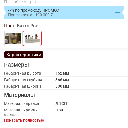
Подробнее о цене
-7% по промокоду ПРОМО7
При заказе
от
100 000
Цвет:
Баттл Рок
Характеристики
Размеры
Габаритная высота
152 мм
Габаритная глубина
366 мм
Габаритная ширина
800 мм
Материалы
Материал каркаса
ЛДСП
Материал кромки
ПВХ
каркаса
Показать полностью
Материал фасада
ЛДСП