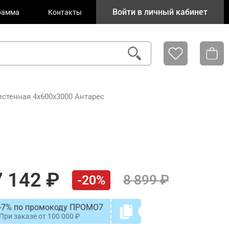
Войти в личный кабинет
рамма
Контакты
стенная 4х600х3000 Антарес
7 142
8 899
-20%
-7% по промокоду ПРОМО7
При заказе от
100 000