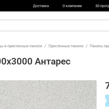
Доставка
О компании
3D прог
ы и пристенные панели
/
Пристенные панели
/
Панель при
00х3000 Антарес