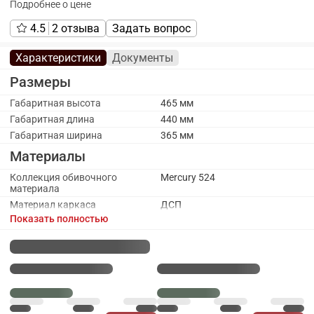
Подробнее о цене
4.5
2 отзыва
Задать вопрос
Характеристики
Документы
Размеры
Габаритная высота
465 мм
Габаритная длина
440 мм
Габаритная ширина
365 мм
Материалы
Коллекция обивочного
Mercury 524
материала
Материал каркаса
ДСП
Показать полностью
Материал ножек/опоры
Пластик
Обивочный материал
Экокожа
Каркас
Количество ящиков
1
Гарантия