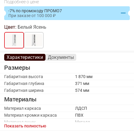
Подробнее о цене
-7% по промокоду ПРОМО7
При заказе
от
100 000
Цвет:
Белый Ясень
Характеристики
Документы
Размеры
Габаритная высота
1 870 мм
Габаритная глубина
371 мм
Габаритная ширина
574 мм
Материалы
Материал каркаса
ЛДСП
Материал кромки каркаса
ПВХ
Материал ручек
Металл
Показать полностью
Материал фасада
ЛДСП