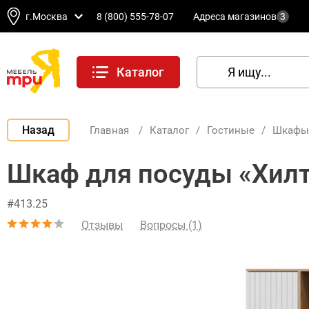
г.Москва
8 (800) 555-78-07
Адреса магазинов
3
Каталог
Назад
Главная
/
Каталог
/
Гостиные
/
Шкафы 
Шкаф для посуды «Хилт
#413.25
Отзывы
Вопросы (1)