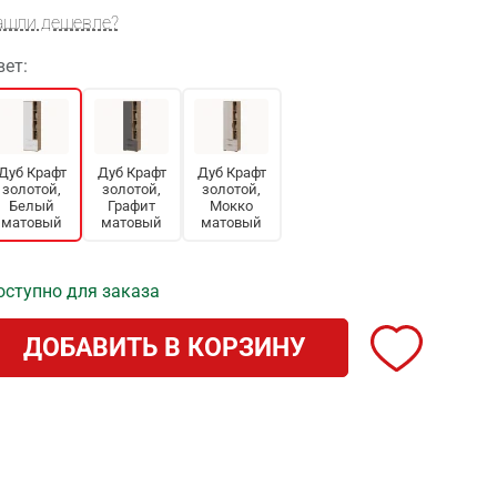
ашли дешевле?
вет:
Дуб Крафт
Дуб Крафт
Дуб Крафт
золотой,
золотой,
золотой,
Белый
Графит
Мокко
матовый
матовый
матовый
оступно для заказа
ДОБАВИТЬ В КОРЗИНУ