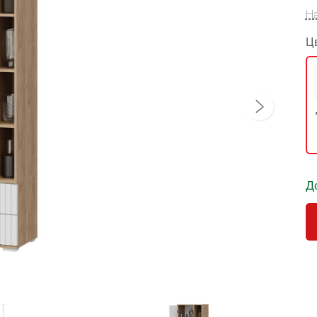
Н
Ц
Д