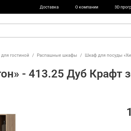
Доставка
О компании
3D прог
для гостиной
/
Распашные шкафы
/
Шкаф для посуды «Хил
он» - 413.25 Дуб Крафт 