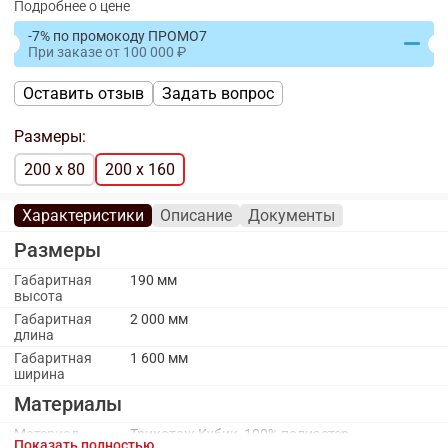
Подробнее о цене
-7% по промокоду ПРОМО7
При заказе
от
100 000
Оставить отзыв
Задать вопрос
Размеры:
200 x 80
200 x 160
Характеристики
Описание
Документы
Размеры
Габаритная
190 мм
высота
Габаритная
2 000 мм
длина
Габаритная
1 600 мм
ширина
Материалы
Материал
Трикотаж Кубик, 100% полиэстер
Показать полностью