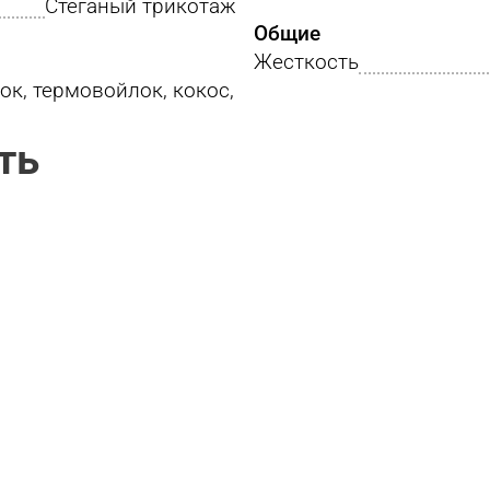
Стеганый трикотаж
Общие
Жесткость
к, термовойлок, кокос,
ть