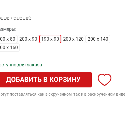
ашли дешевле?
азмеры:
00 x 80
200 x 90
190 x 90
200 x 120
200 x 140
00 x 160
оступно для заказа
ДОБАВИТЬ В КОРЗИНУ
огут поставляться как в скрученном, так и в раскрученном виде