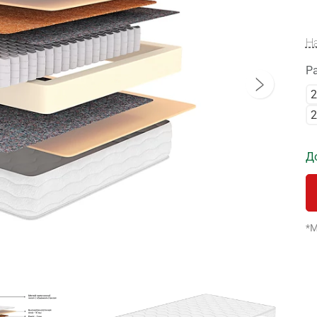
Н
Р
2
2
Д
*М