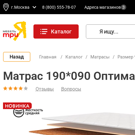
г.Москва
8 (800) 555-78-07
Адреса магазинов
3
Каталог
Назад
Главная
/
Каталог
/
Матрасы
/
Размер 
Матрас 190*090 Оптим
Отзывы
Вопросы