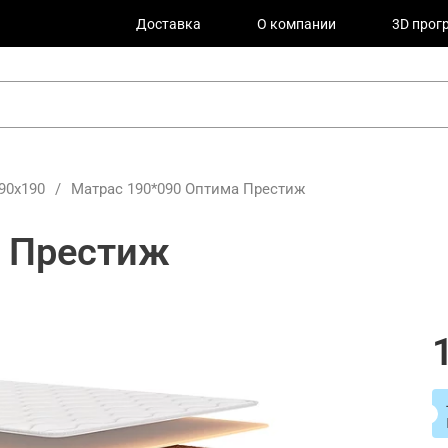
Доставка
О компании
3D прог
90х190
/
Матрас 190*090 Оптима Престиж
а Престиж