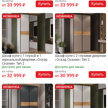
42 499
42 499
Купить
Купить
33 999
33 999
от
от
Шкаф-купе с 1 глухой и 1
Шкаф-купе с 2 глухими дверями
зеркальной дверями «Оскар
«Оскар Скания» Тип 2
Скания» Тип 2
Доступно для заказа
Доступно для заказа
41 199
38 699
Купить
Купить
32 999
30 999
от
от