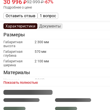
30 996
92 999
67
Подробнее о цене
Оставить отзыв
1 вопрос
Характеристики
Документы
Размеры
Габаритная
2 300 мм
высота
Габаритная
570 мм
глубина
Габаритная
2 100 мм
ширина
Материалы
Материал
ЛДСП
Показать полностью
каркаса
Материал
ЛДСП, 3 зеркала
фасада
Каркас
Количество
8