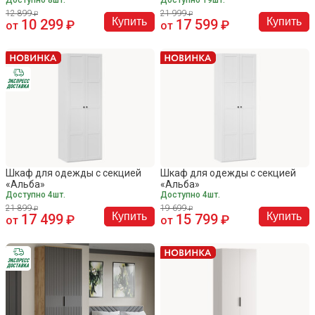
12 899
21 999
Купить
Купить
10 299
17 599
от
от
Шкаф для одежды с секцией
Шкаф для одежды с секцией
«Альба»
«Альба»
Доступно 4шт.
Доступно 4шт.
21 899
19 699
Купить
Купить
17 499
15 799
от
от