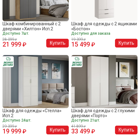
Шкаф комбинированный с 2
Шкаф для одежды с 2 ящиками
дверями «Хилтон» Исп.2
«Бостон»
Доступно 7шт.
Доступно для заказа
28 099
19 399
Купить
Купить
21 999
15 499
Шкаф для одежды «Стелла»
Шкаф для одежды с 2 глухими
Исп.2
дверями «Порто»
Доступно 24шт.
Доступно 21шт.
29 399
41 899
Купить
Купить
19 999
33 499