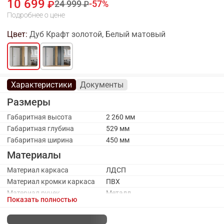
10 699
24 999
57
Подробнее о цене
Цвет:
Дуб Крафт золотой, Белый матовый
Характеристики
Документы
Размеры
Габаритная высота
2 260 мм
Габаритная глубина
529 мм
Габаритная ширина
450 мм
Материалы
Материал каркаса
ЛДСП
Материал кромки каркаса
ПВХ
Материал ручек
Металл
Показать полностью
Материал фасада
ЛДСП, стекло
Стекло
Да