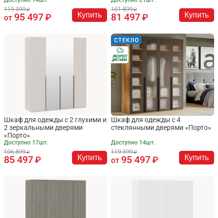
119 399
101 899
Купить
Купить
95 497
81 497
от
Шкаф для одежды с 2 глухими и
Шкаф для одежды с 4
2 зеркальными дверями
стеклянными дверями «Порто»
«Порто»
Доступно 17шт.
Доступно 14шт.
106 899
119 399
Купить
Купить
85 497
95 497
от