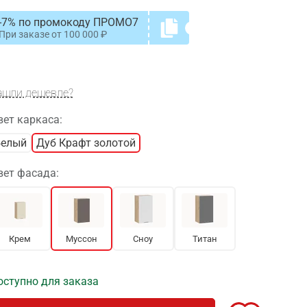
-7% по промокоду ПРОМО7
При заказе от
100 000
ашли дешевле?
вет каркаса:
Белый
Дуб Крафт золотой
вет фасада:
Крем
Муссон
Сноу
Титан
оступно для заказа