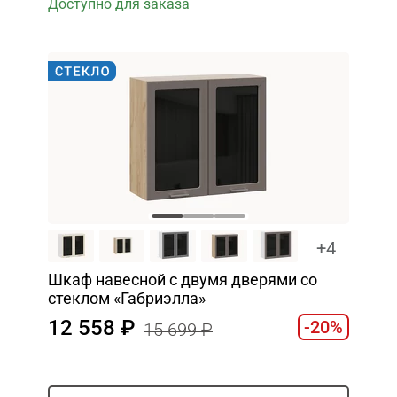
Доступно для заказа
+4
Шкаф навесной c двумя дверями со
стеклом «Габриэлла»
12 558
-20%
15 699