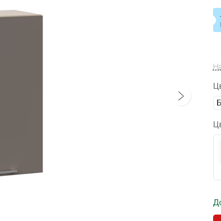
Н
Ц
Ц
Д