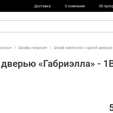
Доставка
О компании
3D прог
хонные
/
Шкафы верхние
/
Шкаф навесной c одной дверью «
дверью «Габриэлла» - 1В