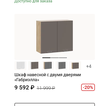
Доступно для заказа
+4
Шкаф навесной c двумя дверями
«Габриэлла»
9 592
-20%
11 999