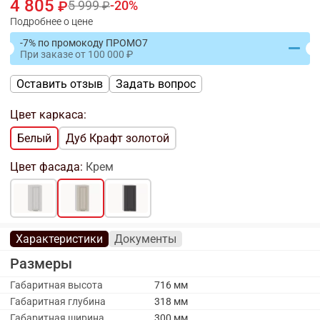
4 805
5 999
20
Подробнее о цене
-7% по промокоду ПРОМО7
При заказе
от
100 000
Оставить отзыв
Задать вопрос
Цвет каркаса:
Белый
Дуб Крафт золотой
Цвет фасада:
Крем
Характеристики
Документы
Размеры
Габаритная высота
716 мм
Габаритная глубина
318 мм
Габаритная ширина
300 мм