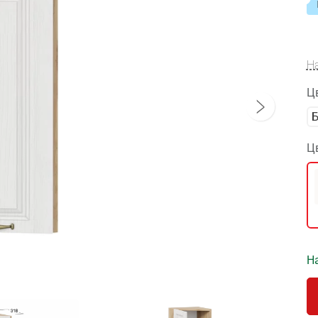
Н
Ц
Ц
На