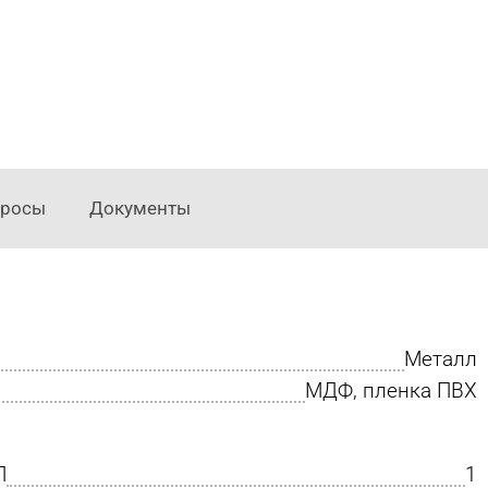
просы
Документы
Металл
МДФ, пленка ПВХ
П
1