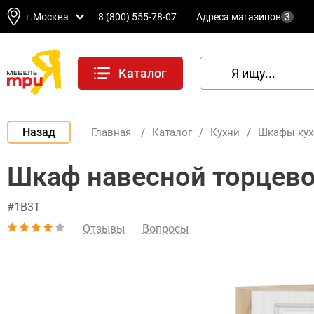
г.Москва
8 (800) 555-78-07
Адреса магазинов
3
Каталог
Назад
Главная
/
Каталог
/
Кухни
/
Шкафы ку
Шкаф навесной торцево
#1В3Т
Отзывы
Вопросы