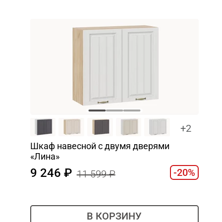
+2
Шкаф навесной c двумя дверями
«Лина»
9 246
-20%
11 599
В КОРЗИНУ