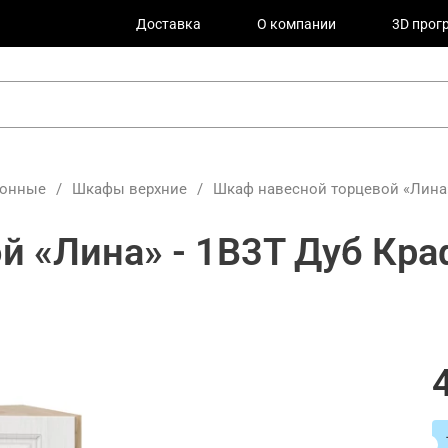
Доставка
О компании
3D прог
хонные
/
Шкафы верхние
/
Шкаф навесной торцевой «Лина»
й «Лина» - 1В3Т Дуб Кра