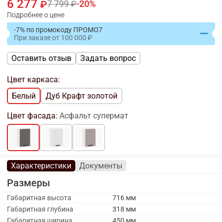
6 277
7 799
20
Подробнее о цене
-7% по промокоду ПРОМО7
При заказе
от
100 000
Оставить отзыв
Задать вопрос
Цвет каркаса:
Белый
Дуб Крафт золотой
Цвет фасада:
Асфальт супермат
Характеристики
Документы
Размеры
Габаритная высота
716 мм
Габаритная глубина
318 мм
Габаритная ширина
450 мм